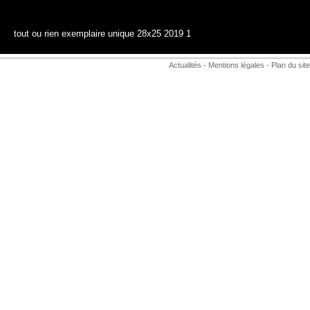
tout ou rien exemplaire unique 28x25 2019 1
Actualités
-
Mentions légales
-
Plan du site